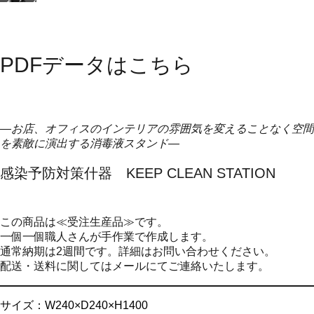
抗
店
ク
ス
ウ
名・
リ
リ
イ
ロ
ア
ム
ル
ゴ
素
だ
ス
入
材
け
PDFデータはこちら
メ
れ
で
ど
ラ
無
シ
安
ミ
料
ン
定
ン
で
プ
性
化
可
ル
抜
粧
能
＆
群
―お店、オフィスのインテリアの雰囲気を変えることなく空間
板
ス
な
を素敵に演出する消毒液スタンド
―
使
マ
安
用
ー
心
ト
設
感染予防対策什器 KEEP CLEAN STATION
計
この商品は≪受注生産品≫です。
一個一個職人さんが手作業で作成します。
通常納期は2週間です。詳細はお問い合わせください。
配送・送料に関してはメールにてご連絡いたします。
サイズ：W240×D240×H1400