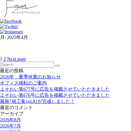
月:
2025年4月
Page
Page
投
1
2
Next page
Search
稿
Search
for:
最近の投稿
の
2026年 夏季休業のお知らせ
ペ
オフィス移転のご案内
ー
よそおい第677号に広告を掲載させていただきました
ジ
よそおい第676号に広告を掲載させていただきました
送
最新｢竣工集vol.8｣が完成しました！
り
最近のコメント
アーカイブ
2026年8月
2026年7月